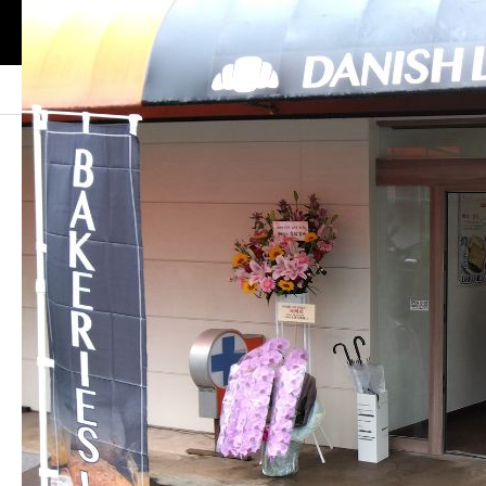
SHOP
DANISH LAB._category_08
DANISH LAB._category_08
この記事のタイトルとURLをコピーする