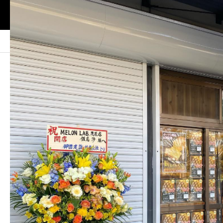
SHOP
melonlab_mobara_
melonlab_mobara_
この記事のタイトルとURLをコピーする